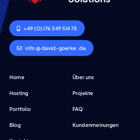
+49 (O) I76 349 5I4 75
info @ david-goerke .de
Home
Über uns
Hosting
Projekte
Portfolio
FAQ
Blog
Kundenmeinungen