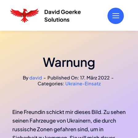
Zum
Inhalt
springen
Warnung
By
david
-
Published On: 17. März 2022
-
Categories:
Ukraine-Einsatz
Eine Freundin schickt mir dieses Bild. Zu sehen
seinen Fahrzeuge von Ukrainern, die durch
russische Zonen gefahren sind, um in
Sicherheit zu kommen. Sie will mich davor