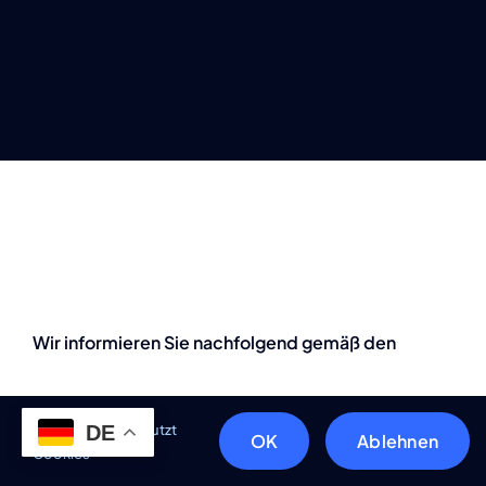
Wir informieren Sie nachfolgend gemäß den
gesetzlichen Vorgaben des Datenschutzrechts
Diese Webseite nutzt
DE
OK
Ablehnen
Cookies