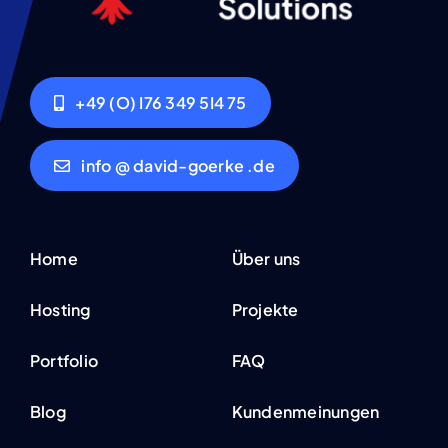
+49 (O) I76 349 5I4 75
info @ david-goerke .de
Home
Über uns
Hosting
Projekte
Portfolio
FAQ
Blog
Kundenmeinungen